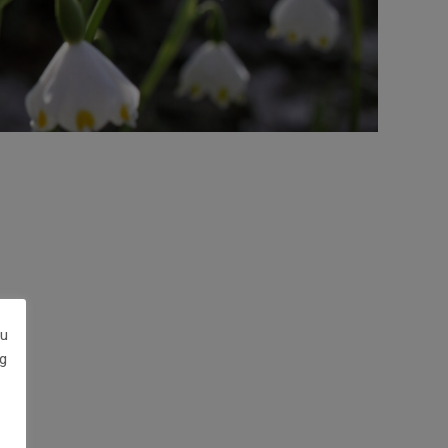
zu
g
er: