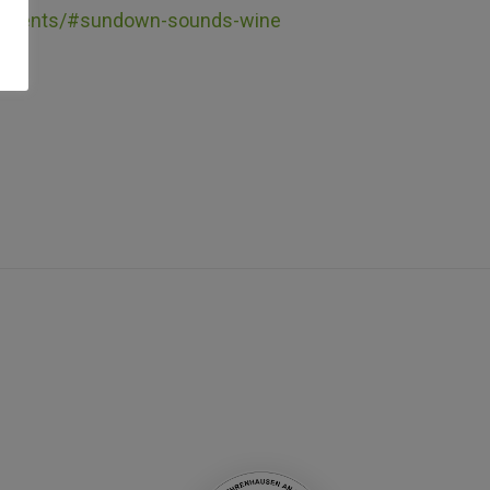
m/events/#sundown-sounds-wine