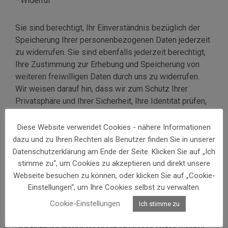
–Widerruf
Sie sind berechtigt, Ihr Einverständnis bezüglich der
Speicherung Ihrer personenbezogenen Daten jederzeit
zu widerrufen. Sie sind ebenfalls jederzeit berechtigt,
Ihre Zustimmung zur Erhebung und Speicherung von
weiteren freiwilligen Daten durch uns zu widerrufen.
Wir weisen darauf hin, dass wir zum Schutz Ihrer
Privatsphäre und Ihrer Sicherheit, Ihre Identität prüfen,
bevor Sie solche Maßnahmen vornehmen können.
Diese Website verwendet Cookies - nähere Informationen
dazu und zu Ihren Rechten als Benutzer finden Sie in unserer
Sollten Sie der Nutzung Ihrer Daten für die Zukunft
Datenschutzerklärung am Ende der Seite. Klicken Sie auf „Ich
widersprechen und/oder eine erteilte Einwilligung
stimme zu“, um Cookies zu akzeptieren und direkt unsere
widerrufen wollen, wenden Sie sich bitte möglichst
Webseite besuchen zu können, oder klicken Sie auf „Cookie-
unter Beifügung einer Personalausweiskopie an
Einstellungen“, um Ihre Cookies selbst zu verwalten.
nachstehende Adresse:
email@domain.at
Cookie-Einstellungen
Ich stimme zu
Im Falle des Widerrufs der Speicherung, Verarbeitung