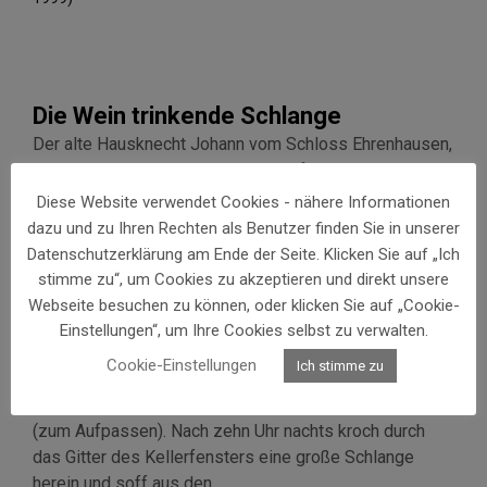
Die Wein trinkende Schlange
Der alte Hausknecht Johann vom Schloss Ehrenhausen,
der später Bürger in Straß vulgo Hofdrescher wurde,
erzählte, dass zu seiner Zeit
Diese Website verwendet Cookies - nähere Informationen
(um 1800) auf den Fässern im Herrschaftskeller zu
dazu und zu Ihren Rechten als Benutzer finden Sie in unserer
Ehrenhausen vom besten Wein immer die Steine, womit
Datenschutzerklärung am Ende der Seite. Klicken Sie auf „Ich
man das Beiloch
stimme zu“, um Cookies zu akzeptieren und direkt unsere
verlegte, weggeschoben wurden und alles herum mit
Webseite besuchen zu können, oder klicken Sie auf „Cookie-
Wein „derpritschelt“ war.
Einstellungen“, um Ihre Cookies selbst zu verwalten.
Weil man Diebe vermutete, stellten sich der
Cookie-Einstellungen
Ich stimme zu
Hausknecht und der Jägerbursche auf der Vorstiege
mit Gewehren auf die Pass
(zum Aufpassen). Nach zehn Uhr nachts kroch durch
das Gitter des Kellerfensters eine große Schlange
herein und soff aus den