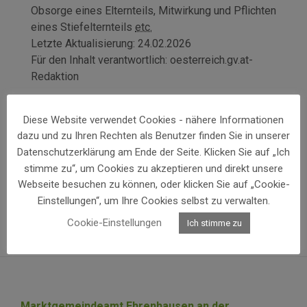
Obsorge eines Elternteils, Mitwirkung und Pflichten
eines Stiefelternteils
etc.
Letzte Aktualisierung:
24.02.2026
Für den Inhalt verantwortlich:
oesterreich.gv.at-
Redaktion
Vorheriges Thema
Diese Website verwendet Cookies - nähere Informationen
Krankenhäuser mit speziellen Baby-
dazu und zu Ihren Rechten als Benutzer finden Sie in unserer
Urkundenservices bzw. Babypoint
Datenschutzerklärung am Ende der Seite. Klicken Sie auf „Ich
Nächstes Thema
stimme zu“, um Cookies zu akzeptieren und direkt unsere
Vor- und Familienname des Kindes
Webseite besuchen zu können, oder klicken Sie auf „Cookie-
Einstellungen“, um Ihre Cookies selbst zu verwalten.
Cookie-Einstellungen
Ich stimme zu
Marktgemeindeamt Ehrenhausen an der