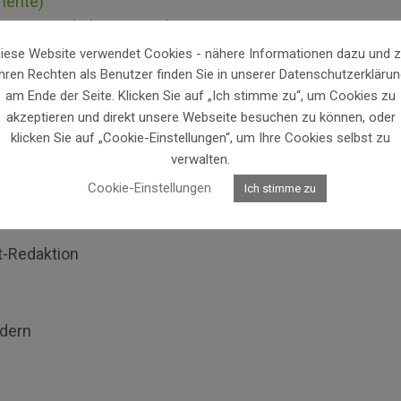
mente)
g von Unterhaltsansprüchen
iese Website verwendet Cookies - nähere Informationen dazu und 
Ihren Rechten als Benutzer finden Sie in unserer Datenschutzerklärun
am Ende der Seite. Klicken Sie auf „Ich stimme zu“, um Cookies zu
akzeptieren und direkt unsere Webseite besuchen zu können, oder
orschussung)
klicken Sie auf „Cookie-Einstellungen“, um Ihre Cookies selbst zu
verwalten.
Alimente), Höhe der Alimente, Dauer der
Cookie-Einstellungen
Ich stimme zu
t-Redaktion
ndern