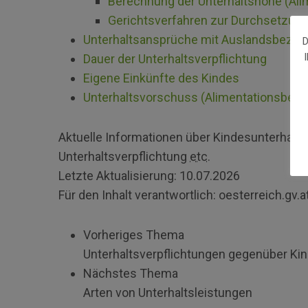
Berechnung der Unterhaltshöhe (Ali
Gerichtsverfahren zur Durchsetzun
Unterhaltsansprüche mit Auslandsbezug
D
Dauer der Unterhaltsverpflichtung
Eigene Einkünfte des Kindes
Unterhaltsvorschuss (Alimentationsbev
Aktuelle Informationen über Kindesunterhalt (
Unterhaltsverpflichtung
etc.
Letzte Aktualisierung:
10.07.2026
Für den Inhalt verantwortlich:
oesterreich.gv.a
Vorheriges Thema
Unterhaltsverpflichtungen gegenüber Ki
Nächstes Thema
Arten von Unterhaltsleistungen