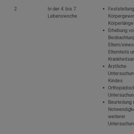
2.
In der 4. bis 7.
Feststellun
Lebenswoche
Körpergewic
Körperlänge
Erhebung vo
Beobachtun
Eltern/eines
Elternteils 
Krankheits
Ärztliche
Untersuchun
Kindes
Orthopädisc
Untersuchu
Beurteilung 
Notwendigke
weiterer
Untersuchu