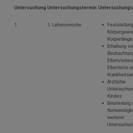
Untersuchung
Untersuchungstermin
Untersuchung
1.
1. Lebenswoche
Feststellun
Körpergewic
Körperlänge
Erhebung vo
Beobachtun
Eltern/eines
Elternteils 
Krankheits
Ärztliche
Untersuchun
Kindes
Beurteilung 
Notwendigke
weiterer
Untersuchu