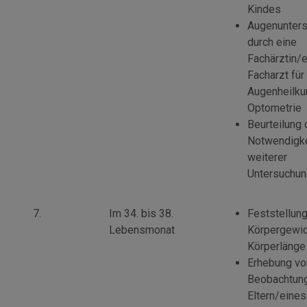
Kindes
Augenunter
durch eine
Fachärztin/
Facharzt für
Augenheilku
Optometrie
Beurteilung 
Notwendigke
weiterer
Untersuchu
7.
Im 34. bis 38.
Feststellun
Lebensmonat
Körpergewic
Körperlänge
Erhebung vo
Beobachtun
Eltern/eines