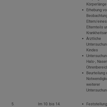
Körperlänge
Erhebung vo
Beobachtun
Eltern/eines
Elternteils 
Krankheits
Ärztliche
Untersuchun
Kindes
Untersuchun
Hals-, Nase
Ohrenbereic
Beurteilung 
Notwendigke
weiterer
Untersuchu
5.
Im 10. bis 14.
Feststellun