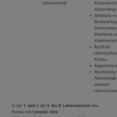
Lebensmonat
Körpergewic
Körperlänge
Erhebung vo
Beobachtun
Eltern/eines
Elternteils 
Krankheits
Ärztliche
Untersuchun
Kindes
Augenunter
Beurteilung 
Notwendigke
weiterer
Untersuchu
In der
1. und
in der
6. bis 8. Lebenswoche
des
Kindes wird
jeweils eine