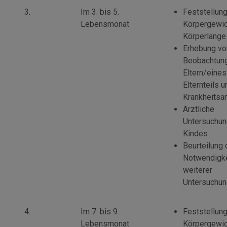
3.
Im 3. bis 5.
Feststellun
Lebensmonat
Körpergewic
Körperlänge
Erhebung vo
Beobachtun
Eltern/eines
Elternteils 
Krankheits
Ärztliche
Untersuchun
Kindes
Beurteilung 
Notwendigke
weiterer
Untersuchu
4.
Im 7. bis 9.
Feststellun
Lebensmonat
Körpergewic