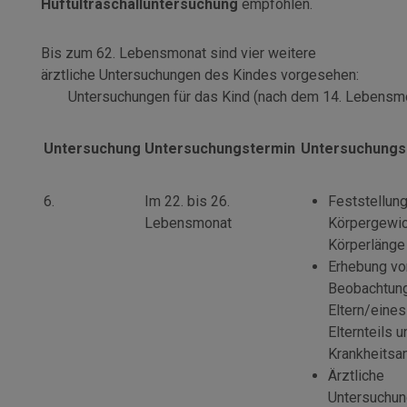
Hüftultraschalluntersuchung
empfohlen.
Bis zum 62. Lebensmonat sind vier weitere
ärztliche Untersuchungen des Kindes vorgesehen:
Untersuchungen für das Kind (nach dem 14. Lebensm
Untersuchung
Untersuchungstermin
Untersuchung
6.
Im 22. bis 26.
Feststellun
Lebensmonat
Körpergewic
Körperlänge
Erhebung vo
Beobachtun
Eltern/eines
Elternteils 
Krankheits
Ärztliche
Untersuchun