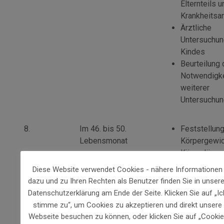
Elternteils 
Krankheits
Ärztliche
Untersuchun
Kindes
Beurteilung 
Notwendigke
weiterer
Untersuchu
8.
Im 46. bis 50.
Feststellun
Lebensmonat
Körpergewic
Körperlänge
Erhebung vo
Diese Website verwendet Cookies - nähere Informationen
Beobachtun
dazu und zu Ihren Rechten als Benutzer finden Sie in unsere
Eltern/eines
Datenschutzerklärung am Ende der Seite. Klicken Sie auf „Ic
Elternteils 
stimme zu“, um Cookies zu akzeptieren und direkt unsere
Krankheits
Webseite besuchen zu können, oder klicken Sie auf „Cookie