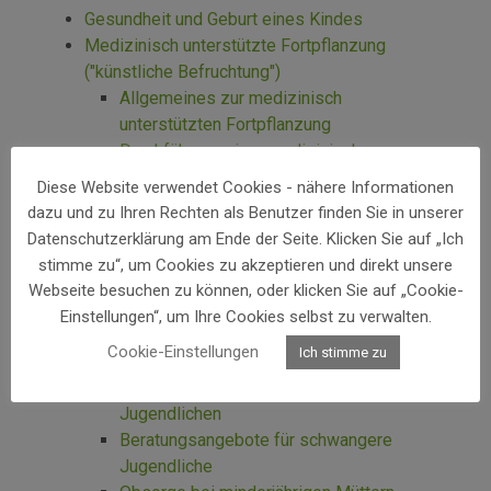
Gesundheit und Geburt eines Kindes
Medizinisch unterstützte Fortpflanzung
("künstliche Befruchtung")
Allgemeines zur medizinisch
unterstützten Fortpflanzung
Durchführung einer medizinisch
unterstützten Fortpflanzung
Diese Website verwendet Cookies - nähere Informationen
Ärztliche Aufklärung und Beratung
dazu und zu Ihren Rechten als Benutzer finden Sie in unserer
Zustimmungserklärung
Datenschutzerklärung am Ende der Seite. Klicken Sie auf „Ich
Samen- oder Eizellenspenden dritter
stimme zu“, um Cookies zu akzeptieren und direkt unsere
Personen
Webseite besuchen zu können, oder klicken Sie auf „Cookie-
Auskunftserteilung
Einstellungen“, um Ihre Cookies selbst zu verwalten.
Präimplantationsdiagnostik
Cookie-Einstellungen
Ich stimme zu
Schwangerschaft von Jugendlichen
Allgemeines zur Schwangerschaft von
Jugendlichen
Beratungsangebote für schwangere
Jugendliche