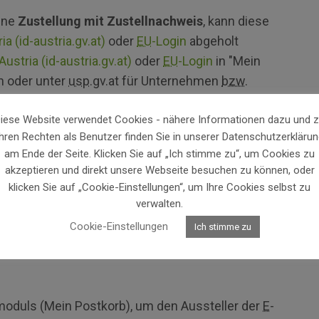
ine
Zustellung mit Zustellnachweis
, kann diese
ia (id-austria.gv.at)
oder
EU
-Login
abgeholt
Austria (id-austria.gv.at)
oder
EU
-Login
in "Mein
n oder unter
usp
.gv.at für Unternehmen
bzw.
lung ohne Zustellnachweis
, kann diese auch
iese Website verwendet Cookies - nähere Informationen dazu und 
Ihren Rechten als Benutzer finden Sie in unserer Datenschutzerklärun
am Ende der Seite. Klicken Sie auf „Ich stimme zu“, um Cookies zu
ten
E
-Mail Benachrichtigung
,
akzeptieren und direkt unsere Webseite besuchen zu können, oder
klicken Sie auf „Cookie-Einstellungen“, um Ihre Cookies selbst zu
Postkorb unter oesterreich.gv.at für Personen oder
verwalten.
n),
Cookie-Einstellungen
Ich stimme zu
oduls (Mein Postkorb), um den Aussteller der
E
-