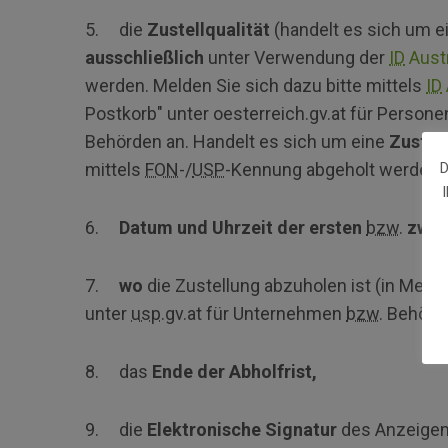
5. die
Zustellqualität
(handelt es sich um e
ausschließlich
unter Verwendung der
ID
Austr
werden. Melden Sie sich dazu bitte mittels
ID
Postkorb" unter oesterreich.gv.at für Persone
Behörden an. Handelt es sich um eine
Zustel
mittels
FON
-/
USP
-Kennung abgeholt werden)
D
6.
Datum und Uhrzeit der ersten
bzw.
zwei
7.
wo
die Zustellung abzuholen ist (in Mein 
unter
usp
.gv.at für Unternehmen
bzw.
Behörde
8. das
Ende der Abholfrist,
9. die
Elektronische Signatur
des Anzeigem