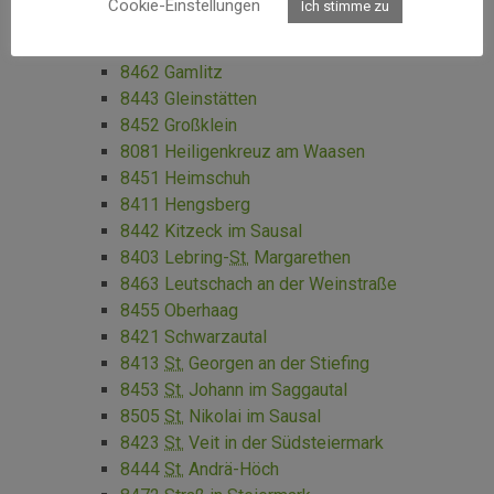
Cookie-Einstellungen
Ich stimme zu
8081 Empersdorf
8424 Gabersdorf
8462 Gamlitz
8443 Gleinstätten
8452 Großklein
8081 Heiligenkreuz am Waasen
8451 Heimschuh
8411 Hengsberg
8442 Kitzeck im Sausal
8403 Lebring-
St.
Margarethen
8463 Leutschach an der Weinstraße
8455 Oberhaag
8421 Schwarzautal
8413
St.
Georgen an der Stiefing
8453
St.
Johann im Saggautal
8505
St.
Nikolai im Sausal
8423
St.
Veit in der Südsteiermark
8444
St.
Andrä-Höch