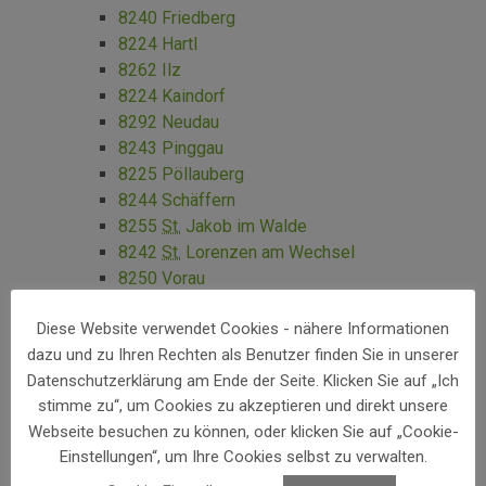
8240 Friedberg
8224 Hartl
8262 Ilz
8224 Kaindorf
8292 Neudau
8243 Pinggau
8225 Pöllauberg
8244 Schäffern
8255
St.
Jakob im Walde
8242
St.
Lorenzen am Wechsel
8250 Vorau
8252 Waldbach-Mönichwald
Diese Website verwendet Cookies - nähere Informationen
8254 Wenigzell
dazu und zu Ihren Rechten als Benutzer finden Sie in unserer
Datenschutzerklärung am Ende der Seite. Klicken Sie auf „Ich
Leibnitz
stimme zu“, um Cookies zu akzeptieren und direkt unsere
8412 Allerheiligen bei Wildon
Webseite besuchen zu können, oder klicken Sie auf „Cookie-
8454 Arnfels
Einstellungen“, um Ihre Cookies selbst zu verwalten.
8461 Ehrenhausen an der Weinstraße