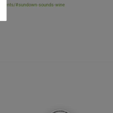
m/events/#sundown-sounds-wine