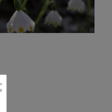
zu
g
er: