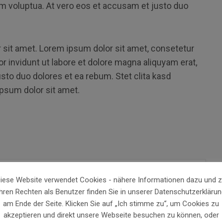
am voluptua. At vero eos et accusam et justo duo
sit amet. Lorem ipsum dolor sit amet, consetetur
 invidunt ut labore et dolore magna aliquyam erat,
sto duo dolores et ea rebum. Stet clita kasd
psum dolor sit amet.
iese Website verwendet Cookies - nähere Informationen dazu und 
Ihren Rechten als Benutzer finden Sie in unserer Datenschutzerklärun
am Ende der Seite. Klicken Sie auf „Ich stimme zu“, um Cookies zu
akzeptieren und direkt unsere Webseite besuchen zu können, oder