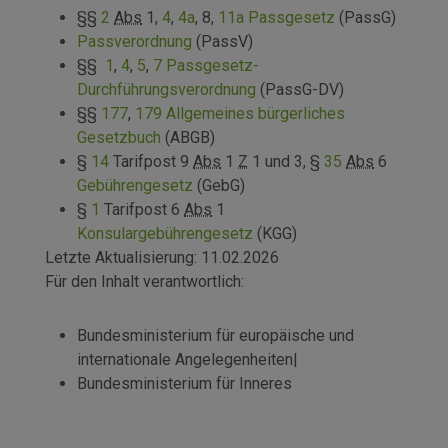
§§
2
Abs
1,
4
,
4a
, 8,
11a
Passgesetz
(PassG)
Passverordnung
(PassV)
§§
1
,
4
,
5
,
7
Passgesetz-
Durchführungsverordnung
(PassG-DV)
§§
177
,
179
Allgemeines bürgerliches
Gesetzbuch
(ABGB)
§
14
Tarifpost 9
Abs
1
Z
1 und 3, §
35
Abs
6
Gebührengesetz
(GebG)
§
1
Tarifpost 6
Abs
1
Konsulargebührengesetz
(KGG)
Letzte Aktualisierung:
11.02.2026
Für den Inhalt verantwortlich:
Bundesministerium für europäische und
internationale Angelegenheiten
|
Bundesministerium für Inneres