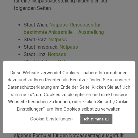
für eine Notpassausstellung finden sich auf
folgenden Seiten:
Stadt Wien:
Notpass: Reisepass für
bestimmte Anlassfälle – Ausstellung
Stadt Graz:
Notpass
Stadt Innsbruck:
Notpass
Stadt Linz:
Notpass
Stadt Salzburg:
Notpass
Bundesministerium für europäische und
Diese Website verwendet Cookies - nähere Informationen
internationale Angelegenheiten: →
dazu und zu Ihren Rechten als Benutzer finden Sie in unserer
österreichische Vertretungen
im Ausland
Datenschutzerklärung am Ende der Seite. Klicken Sie auf „Ich
stimme zu“, um Cookies zu akzeptieren und direkt unsere
Verfahrensablauf
Webseite besuchen zu können, oder klicken Sie auf „Cookie-
Einstellungen“, um Ihre Cookies selbst zu verwalten.
Cookie-Einstellungen
Ich stimme zu
Den Antrag auf Ausstellung eines Notpasses
müssen Sie
persönlich
stellen. Es muss kein
eigenes Formular für den Notpassantrag ausgefüllt